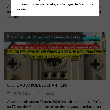
cookies utilisés par le site, sur la page de
Mentions
A partir du dimanche 09 août 2026, les cultes seront célébrés
légales.
au 77, rue des Chantiers en raison des travaux de peinture au
temple.
Centre Huit, 77 rue des Chantiers, Versailles
CULTE AU 77 RUE DES CHANTIERS
13/09/2026
10h30
A partir du dimanche 09 août 2026, les cultes seront célébrés
au 77, rue des Chantiers en raison des travaux de peinture au