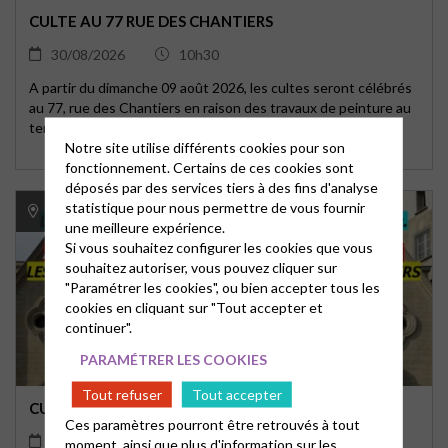
CULTE AU 77 RUE DES CHANTIERS
30/08/2026
10h30
A partir du dimanche 09 août 2026, les cultes seront célébrés
au 77, rue des Chantiers en raison des travaux de peinture au
temple.
Notre site utilise différents cookies pour son
fonctionnement. Certains de ces cookies sont
déposés par des services tiers à des fins d'analyse
statistique pour nous permettre de vous fournir
Centre Huit, 77 rue des Chantiers, Versailles
une meilleure expérience.
Si vous souhaitez configurer les cookies que vous
souhaitez autoriser, vous pouvez cliquer sur
"Paramétrer les cookies", ou bien accepter tous les
cookies en cliquant sur "Tout accepter et
continuer".
PARAMÉTRER LES COOKIES
Tout refuser
Tout accepter
CULTE AU 77 RUE DES CHANTIERS
Ces paramètres pourront être retrouvés à tout
06/09/2026
10h30
moment, ainsi que plus d'information sur les