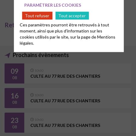
PARAMÉTRER LES COOKIES
Tout refuser
Tout accepter
Retrouvez tous les cultes enregistrés
Ces paramètres pourront être retrouvés à tout
moment, ainsi que plus d'information sur les
cookies utilisés par le site, sur la page de
Mentions
légales.
Prochains évènements
09
10h30
CULTE AU 77 RUE DES CHANTIERS
08
16
10h30
CULTE AU 77 RUE DES CHANTIERS
08
23
10h30
CULTE AU 77 RUE DES CHANTIERS
08