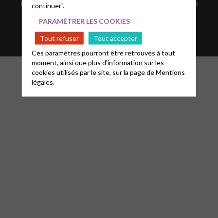
Informations
Mentions légales
Glossaire
continuer".
PARAMÉTRER LES COOKIES
FAQ
Nous contacter
Tout refuser
Tout accepter
Ces paramètres pourront être retrouvés à tout
moment, ainsi que plus d'information sur les
cookies utilisés par le site, sur la page de
Mentions
légales.