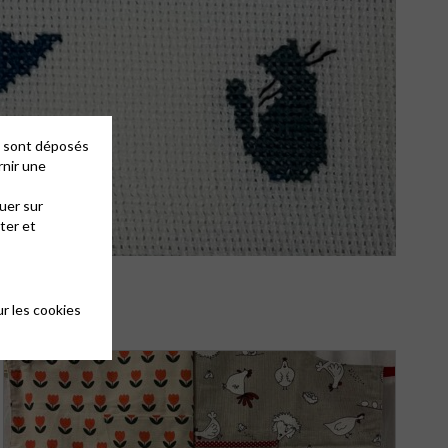
es sont déposés
rnir une
uer sur
ter et
r les cookies