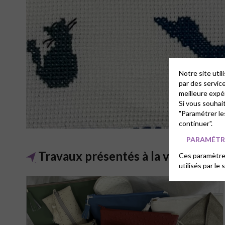
Notre site uti
par des servic
meilleure expé
Si vous souhai
"Paramétrer le
continuer".
PARAMÉTRE
Travaux présentés à la vente
Ces paramètres
utilisés par le 